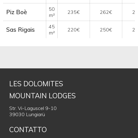
50
Piz Boè
235€
262€
2
m²
45
Sas Rigais
220€
250€
2
m²
LES DOLOMITES
MOUNTAIN LODGES
Str. Vi-Laguscel 9-10
39030 Lungiarü
CONTATTO