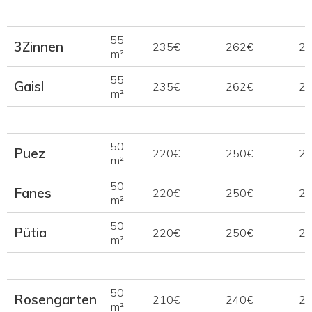
55
3Zinnen
235€
262€
2
m²
55
Gaisl
235€
262€
2
m²
50
Puez
220€
250€
2
m²
50
Fanes
220€
250€
2
m²
50
Pütia
220€
250€
2
m²
50
Rosengarten
210€
240€
2
m²