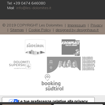
Tel: +39 0474 646080
Mail:
info@les-dolomites.it
© 2019 COPYRIGHT Les Dolomites |
Impressum
|
Privacy
|
Sitemap
|
Cookie Policy
|
designed by designhaus.it
Le tue preferenze relative alla privacy