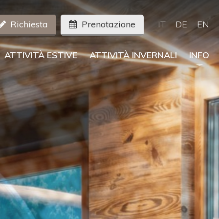
IT
DE
EN
Richiesta
Prenotazione
ATTIVITÀ ESTIVE
ATTIVITÀ INVERNALI
INFO
Lungiarü
Dove siamo
Meteo