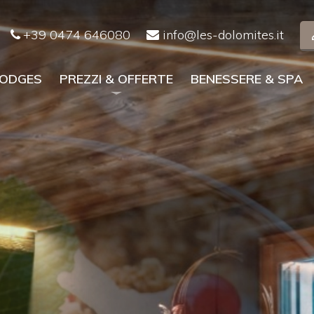
+39 0474 646080
info@les-dolomites.it
LODGES
PREZZI & OFFERTE
BENESSERE & SPA
Prezzi Estate
Prezzi inverno
Tutte le offerte