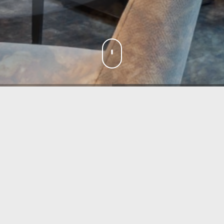
CONTATTO
Tel: +39 0474 646080
Mail:
info@les-dolomites.it