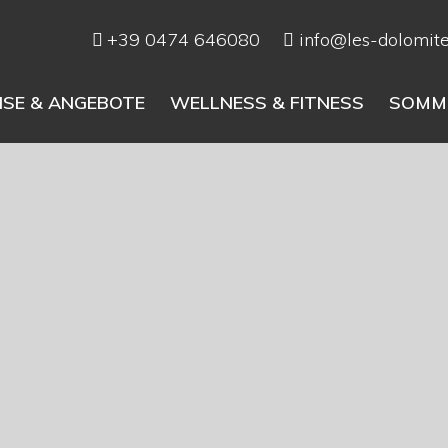
+39 0474 646080
info@les-dolomites
ISE & ANGEBOTE
WELLNESS & FITNESS
SOMME
Sommerpreise
Winterpreise
Angebote