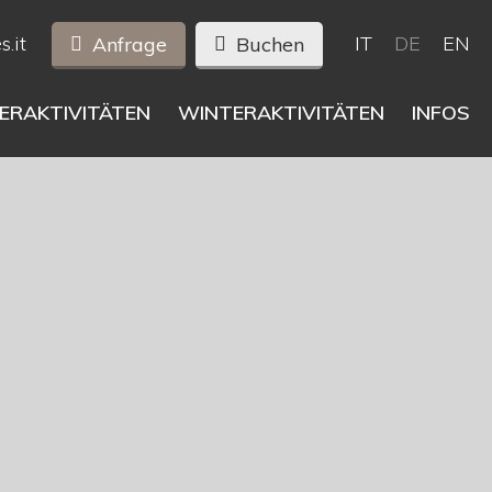
.it
IT
DE
EN
Anfrage
Buchen
RAKTIVITÄTEN
WINTERAKTIVITÄTEN
INFOS
Lungiarü
Lage & Anreise
Wetter